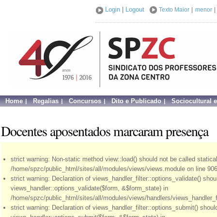
Login
|
Logout
Texto Maior
|
menor
|
Home
Regalias
Concursos
Dito e Publicado
Sociocultural 
Docentes aposentados marcaram presença
strict warning: Non-static method view::load() should not be called statical
/home/spzc/public_html/sites/all/modules/views/views.module on line 906
strict warning: Declaration of views_handler_filter::options_validate() sho
views_handler::options_validate($form, &$form_state) in
/home/spzc/public_html/sites/all/modules/views/handlers/views_handler_fil
strict warning: Declaration of views_handler_filter::options_submit() shou