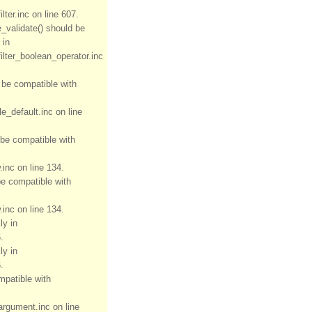
ter.inc on line 607.
e_validate() should be
 in
ilter_boolean_operator.inc
d be compatible with
e_default.inc on line
 be compatible with
inc on line 134.
be compatible with
inc on line 134.
ly in
.
ly in
.
mpatible with
rgument.inc on line