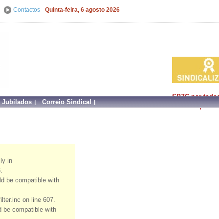
Contactos
Quinta-feira, 6 agosto 2026
SPZC por todo
e Jubilados
Correio Sindical
faz mais por si!
ly in
.
uld be compatible with
ter.inc on line 607.
ld be compatible with