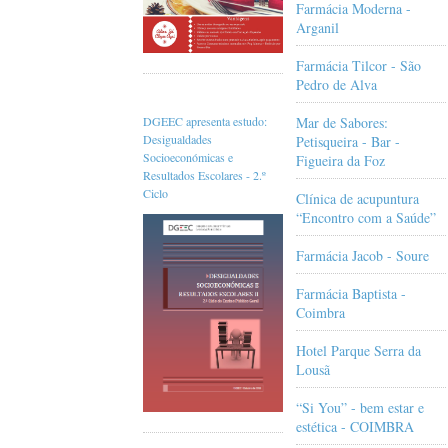
Farmácia Moderna -
Arganil
Farmácia Tilcor - São
Pedro de Alva
Mar de Sabores:
DGEEC apresenta estudo:
Desigualdades
Petisqueira - Bar -
Socioeconómicas e
Figueira da Foz
Resultados Escolares - 2.º
Ciclo
Clínica de acupuntura
“Encontro com a Saúde”
Farmácia Jacob - Soure
Farmácia Baptista -
Coimbra
Hotel Parque Serra da
Lousã
“Si You” - bem estar e
estética - COIMBRA