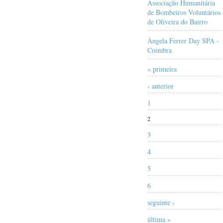
Associação Humanitária
de Bombeiros Voluntários
de Oliveira do Bairro
Ângela Ferrer Day SPA -
Coimbra
« primeira
‹ anterior
1
2
3
4
5
6
seguinte ›
última »