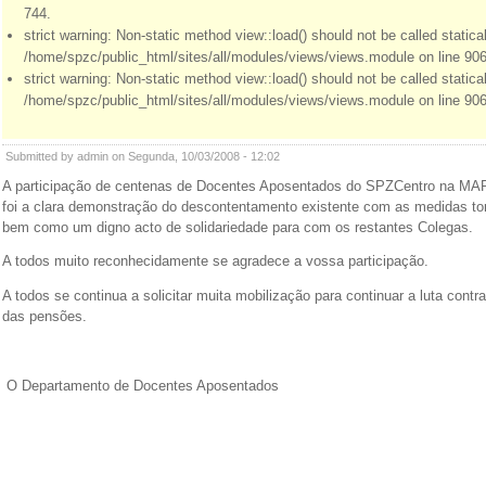
744.
strict warning: Non-static method view::load() should not be called statical
/home/spzc/public_html/sites/all/modules/views/views.module on line 906
strict warning: Non-static method view::load() should not be called statical
/home/spzc/public_html/sites/all/modules/views/views.module on line 906
Submitted by admin on Segunda, 10/03/2008 - 12:02
A participação de centenas de Docentes Aposentados do SPZCentro na
foi a clara demonstração do descontentamento existente com as medidas t
bem como um digno acto de solidariedade para com os restantes Colegas.
A todos muito reconhecidamente se agradece a vossa participação.
A todos se continua a solicitar muita mobilização para continuar a luta cont
das pensões.
O Departamento de Docentes Aposentados