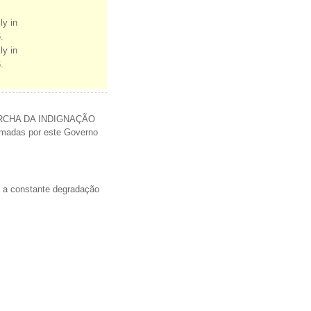
ly in
.
ly in
.
 MARCHA DA INDIGNAÇÃO
omadas por este Governo
ra a constante degradação