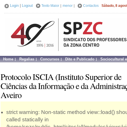
Login
|
Logout
Texto Maior
|
menor
|
Contactos
Sábado, 8 agos
Home
Regalias
Concursos
Dito e Publicado
Sociocultural 
Protocolo ISCIA (Instituto Superior de
Ciências da Informação e da Administraç
Aveiro
strict warning: Non-static method view::load() sho
called statically in
/home/spzc/public_html/sites/all/modules/views/