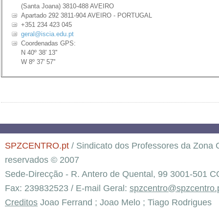
(Santa Joana) 3810-488 AVEIRO
Apartado 292 3811-904 AVEIRO - PORTUGAL
+351 234 423 045
geral@iscia.edu.pt
Coordenadas GPS:
N 40º 38' 13''
​W 8º 37' 57''
SPZCENTRO.pt
/ Sindicato dos Professores da Zona C
reservados © 2007
Sede-Direcção - R. Antero de Quental, 99 3001-501 C
Fax: 239832523 / E-mail Geral:
spzcentro@spzcentro.
Creditos
Joao Ferrand ; Joao Melo ; Tiago Rodrigues