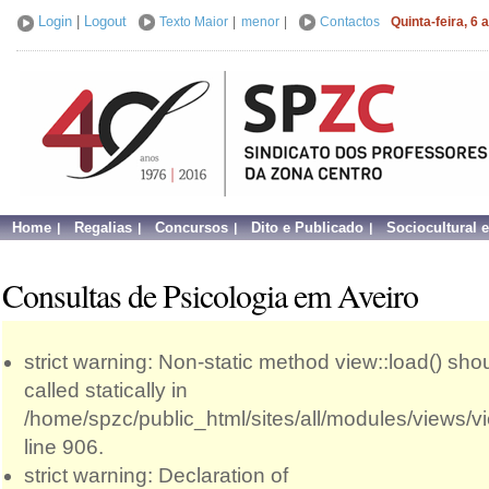
Login
|
Logout
Texto Maior
|
menor
|
Contactos
Quinta-feira, 6
Home
Regalias
Concursos
Dito e Publicado
Sociocultural 
Consultas de Psicologia em Aveiro
strict warning: Non-static method view::load() sho
called statically in
/home/spzc/public_html/sites/all/modules/views/
line 906.
strict warning: Declaration of