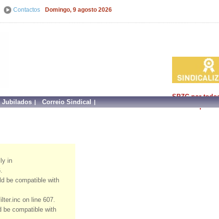
Contactos
Domingo, 9 agosto 2026
SPZC por todo
e Jubilados
Correio Sindical
faz mais por si!
ly in
.
uld be compatible with
ter.inc on line 607.
ld be compatible with