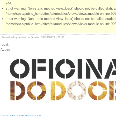
744.
strict warning: Non-static method view::load() should not be called statical
/home/spzc/public_html/sites/all/modules/views/views.module on line 906
strict warning: Non-static method view::load() should not be called statical
/home/spzc/public_html/sites/all/modules/views/views.module on line 906
Submitted by admin on Quarta, 09/09/2009 - 22:51
local:
Aveiro