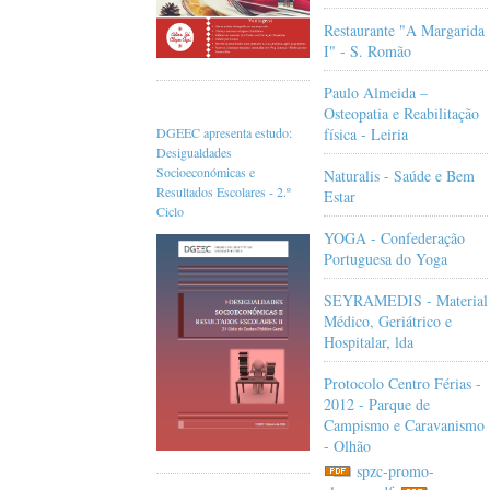
Restaurante "A Margarida
I" - S. Romão
Paulo Almeida –
Osteopatia e Reabilitação
física - Leiria
DGEEC apresenta estudo:
Desigualdades
Socioeconómicas e
Naturalis - Saúde e Bem
Resultados Escolares - 2.º
Estar
Ciclo
YOGA - Confederação
Portuguesa do Yoga
SEYRAMEDIS - Material
Médico, Geriátrico e
Hospitalar, lda
Protocolo Centro Férias -
2012 - Parque de
Campismo e Caravanismo
- Olhão
spzc-promo-