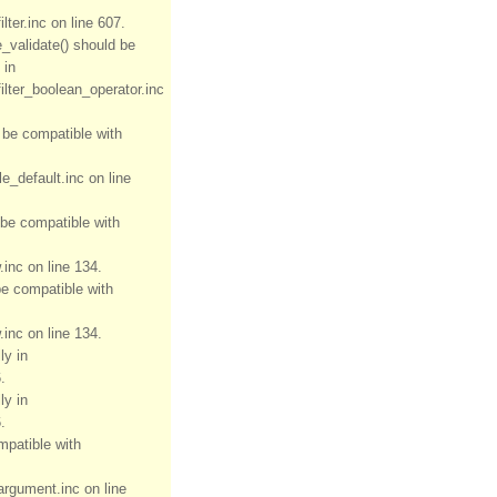
ter.inc on line 607.
e_validate() should be
 in
ilter_boolean_operator.inc
d be compatible with
e_default.inc on line
 be compatible with
inc on line 134.
be compatible with
inc on line 134.
ly in
.
ly in
.
mpatible with
rgument.inc on line