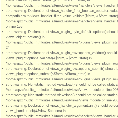
views_handler::options_submit($form, &$form_state) in
/home/spzc/public_html/sites/all/modules/views/handlers/views_handler_fil
strict warning: Declaration of views_handler_filter_boolean_operator::valu
compatible with views_handler_filter::value_validate($form, &$form_state)
/home/spzc/public_html/sites/all/modules/views/handlers/views_handler_f
on line 159.
strict warning: Declaration of views_plugin_style_default::options() shoul
views_object::options() in
/home/spzc/public_html/sites/all/modules/views/plugins/views_plugin_styl
24.
strict warning: Declaration of views_plugin_row::options_validate() should
views_plugin::options_validate(&$form, &$form_state) in
/home/spzc/public_html/sites/all/modules/views/plugins/views_plugin_row.
strict warning: Declaration of views_plugin_row::options_submit() should 
views_plugin::options_submit(&$form, &$form_state) in
/home/spzc/public_html/sites/all/modules/views/plugins/views_plugin_row.
strict warning: Non-static method view::load() should not be called statical
/home/spzc/public_html/sites/all/modules/views/views.module on line 906
strict warning: Non-static method view::load() should not be called statical
/home/spzc/public_html/sites/all/modules/views/views.module on line 906
strict warning: Declaration of views_handler_argument::init() should be co
views_handler::init(&$view, $options) in
/home/spzc/public_html/sites/all/modules/views/handlers/views_handler_a