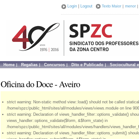
Login
|
Logout
Texto Maior
|
menor
|
Home
Regalias
Concursos
Dito e Publicado
Sociocultural 
Oficina do Doce - Aveiro
strict warning: Non-static method view::load() should not be called statical
/home/spzc/public_html/sites/all/modules/views/views.module on line 906
strict warning: Declaration of views_handler_filter::options_validate() sho
views_handler::options_validate($form, &$form_state) in
/home/spzc/public_html/sites/all/modules/views/handlers/views_handler_fil
strict warning: Declaration of views_handler_filter::options_submit() shou