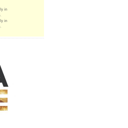
ly in
.
ly in
.